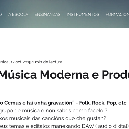
IO
A ESCOLA
ENSINANZAS
INSTRUMENTOS
FORMACIO
usical
17 oct 2019
1 min de lectura
 Música Moderna e Prod
o Ccmus e fai unha gravación” - Folk, Rock, Pop, etc.
grupo de música e non sabes como facelo ?
nxos musicais das cancións que che gustan?
teus temas e editalos manexando DAW ( audio dixital)