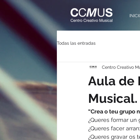
INIC
Todas las entradas
Centro Creativo M
Aula de
Musical.
“Crea o teu grupo n
¿Queres formar un 
¿Queres facer arra
¿Queres gravar os 