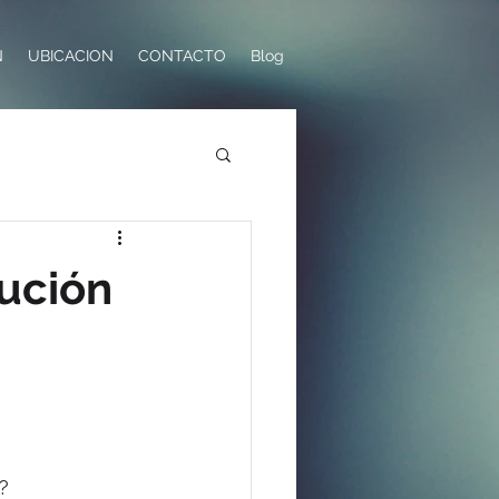
N
UBICACION
CONTACTO
Blog
ución
?